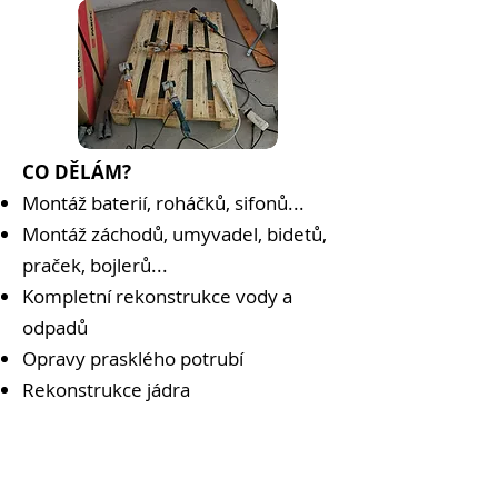
CO DĚLÁM?
Montáž baterií, roháčků, sifonů...
Montáž záchodů, umyvadel, bidetů,
praček, bojlerů...
Kompletní rekonstrukce vody a
odpadů
Opravy prasklého potrubí
Rekonstrukce jádra
Natažení potrubí s tlakovou
vodou
,
není jen pár svárů
a
přikotvení na zeď, stejně jako