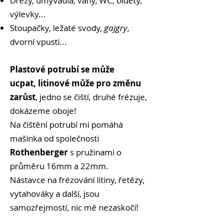
Dřezy, umyvadla, vany, WC, bidety,
výlevky...
Stoupačky, ležaté svody,
gajgry
,
dvorní vpusti...
Plastové potrubí
se může
ucpat,
litinové může pro změnu
zarůst
, jedno se čiští, druhé frézuje,
dokázeme oboje!
Na čištění potrubí mi pomáhá
mašinka od společnosti
Rothenberger
s pružinami o
průměru 16mm a 22mm.
Nástavce na frézování litiny, řetězy,
vytahováky a další, jsou
samozřejmostí, nic mě nezaskočí!